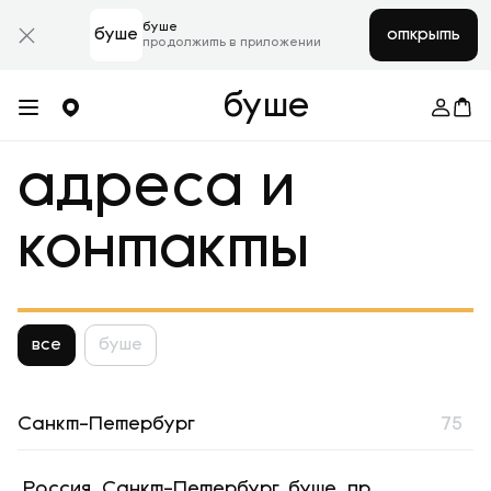
буше
буше
открыть
продолжить в приложении
буше
адреса и
контакты
все
буше
Санкт-Петербург
75
Россия, Санкт-Петербург, буше, пр.