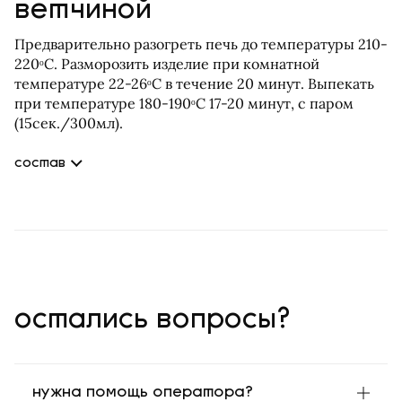
ветчиной
Предварительно разогреть печь до температуры 210-
220ᵒС. Разморозить изделие при комнатной
температуре 22-26ᵒС в течение 20 минут. Выпекать
при температуре 180-190ᵒС 17-20 минут, с паром
(15сек./300мл).
состав
Мука пшеничная хлебопекарная высший сорт, вареный
продукт из мяса «Ветчина», маргарин для слоеного теста,
вода, майонез, меланж пастеризованный, мак, сахар,
дрожжи хлебопекарные, продукт к/в из свинины
«Карбонад», крахмал кукурузный, соль, молоко сухое,
комплексная пищевая добавка улучшитель хлебопекарный,
ароматизатор ванилин.
остались вопросы?
нужна помощь оператора?