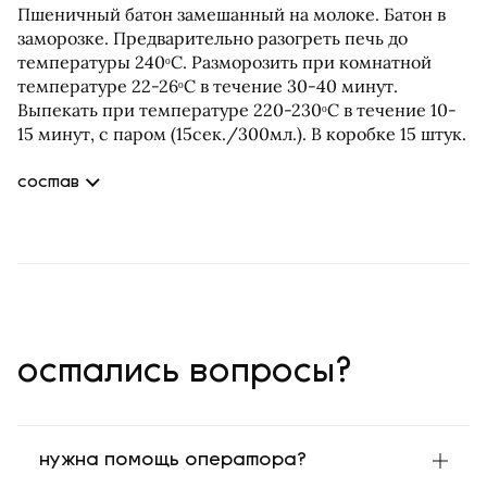
Пшеничный батон замешанный на молоке. Батон в
заморозке. Предварительно разогреть печь до
температуры 240ᵒС. Разморозить при комнатной
температуре 22-26ᵒС в течение 30-40 минут.
Выпекать при температуре 220-230ᵒС в течение 10-
15 минут, с паром (15сек./300мл.). В коробке 15 штук.
состав
Мука пшеничная высший сорт, вода, сахар, молоко сухое,
дрожжи, соль, комплексная пищевая добавка улучшитель.
Продукт содержит аллергены: глютен, лактоза. Продукт
может содержать следы: кунжута, орехов, продукт
переработки яиц.
остались вопросы?
нужна помощь оператора?