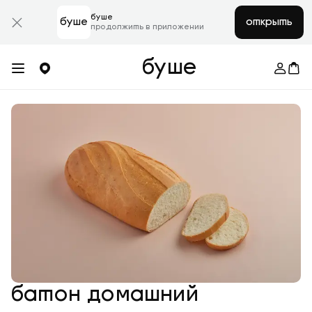
буше
буше
открыть
продолжить в приложении
буше
батон домашний